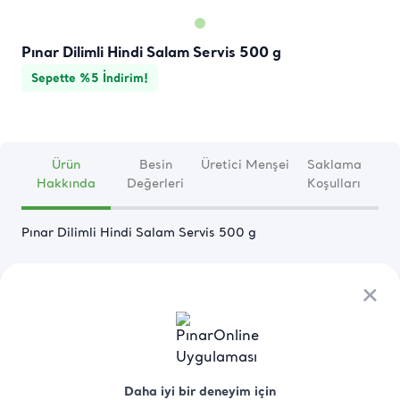
Pınar Dilimli Hindi Salam Servis 500 g
Sepette %5 İndirim!
Ürün
Besin
Üretici Menşei
Saklama
Hakkında
Değerleri
Koşulları
Pınar Dilimli Hindi Salam Servis 500 g
Devamını Oku
×
×
Daha iyi bir deneyim için
Daha iyi bir deneyim için