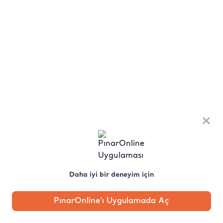
×
Daha iyi bir deneyim için
PınarOnline'ı Uygulamada Aç
Anasayfa
Kategori
Kampanya
Profil
Pobo'ya
Sor