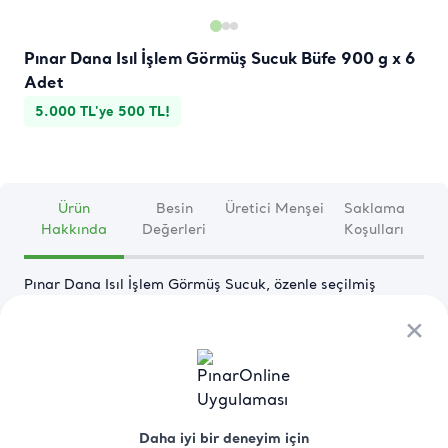
Pınar Dana Isıl İşlem Görmüş Sucuk Büfe 900 g x 6
Adet
5.000 TL'ye 500 TL!
Ürün
Besin
Üretici Menşei
Saklama
Hakkında
Değerleri
Koşulları
Pınar Dana Isıl İşlem Görmüş Sucuk, özenle seçilmiş 
baharatlar ve dana eti ile üretilmiş olup, yoğun kıvamı ve 
×
×
dengeli baharat karışımıyla her lokmada lezzet sunar. Isıl 
işlem görmüş yapısı sayesinde pratik bir şekilde 
tüketilebilir ve farklı tariflerde kolayca kullanılabilir.
● 
Kahvaltılar:
 Klasik sucuklu yumurta, menemen ya da 
Daha iyi bir deneyim için
Daha iyi bir deneyim için
kızarmış ekmek üzerinde lezzetli bir seçenek olarak tercih 
Devamını Oku