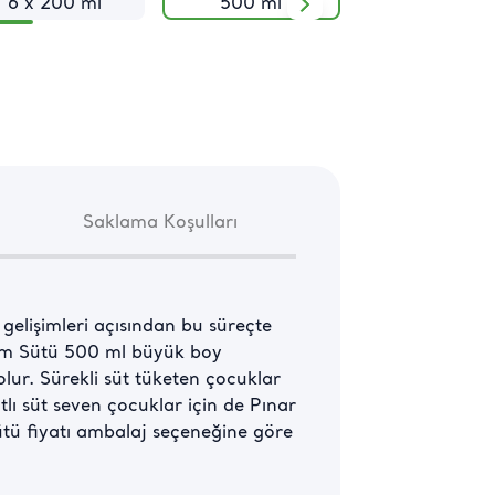
6 x 200 ml
500 ml
1 L
Saklama Koşulları
elişimleri açısından bu süreçte 
vam Sütü 500 ml büyük boy 
r. Sürekli süt tüketen çocuklar 
ı süt seven çocuklar için de Pınar 
ütü fiyatı ambalaj seçeneğine göre 