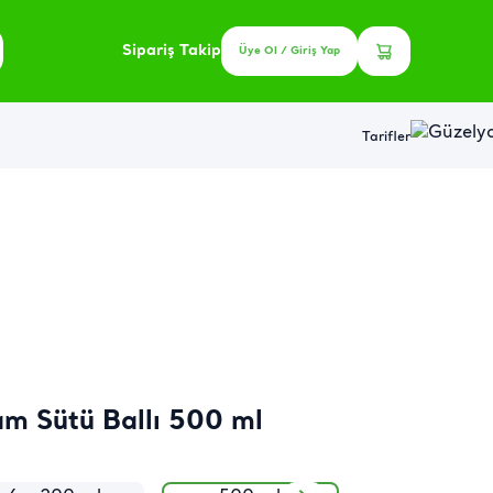
Sipariş Takip
Üye Ol / Giriş Yap
Tarifler
m Sütü Ballı 500 ml