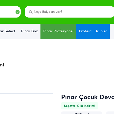
ar Select
Pınar Box
Pınar Profesyonel
Proteinli Ürünler
ml
Pınar Çocuk Deva
Sepette %10 İndirim!