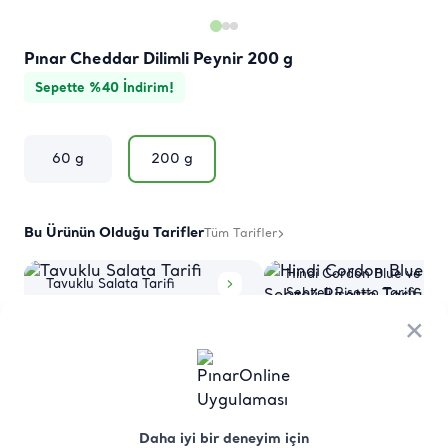
Pınar Cheddar Dilimli Peynir 200 g
Sepette %40 İndirim!
60 g
200 g
Bu Ürünün Olduğu Tarifler
Tüm Tarifler
Hindi Cordon Blue ve
Tavuklu Salata Tarifi
Sebzeli Risotto Tarifi
×
×
Ürün
Besin
Üretici Menşei
Saklama
Hakkında
Değerleri
Koşulları
Daha iyi bir deneyim için
Daha iyi bir deneyim için