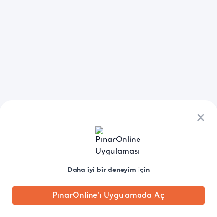
×
Daha iyi bir deneyim için
PınarOnline'ı Uygulamada Aç
Anasayfa
Kategori
Kampanya
Profil
Pobo'ya
Sor