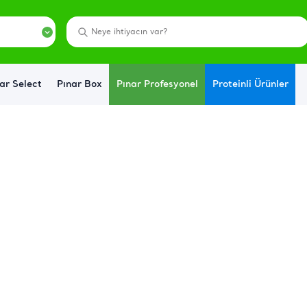
ar Select
Pınar Box
Pınar Profesyonel
Proteinli Ürünler