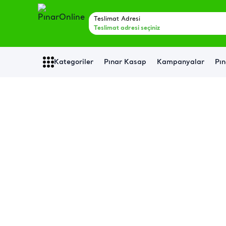
Teslimat Adresi
Teslimat adresi seçiniz
Kategoriler
Pınar Kasap
Kampanyalar
Pın