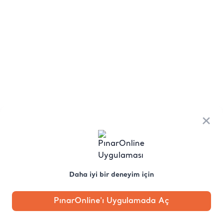
×
Daha iyi bir deneyim için
PınarOnline'ı Uygulamada Aç
Anasayfa
Kategori
Kampanya
Profil
Pobo'ya
Sor