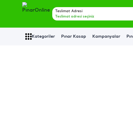
Teslimat Adresi
Teslimat adresi seçiniz
Kategoriler
Pınar Kasap
Kampanyalar
Pın