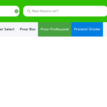
ar Select
Pınar Box
Pınar Profesyonel
Proteinli Ürünler