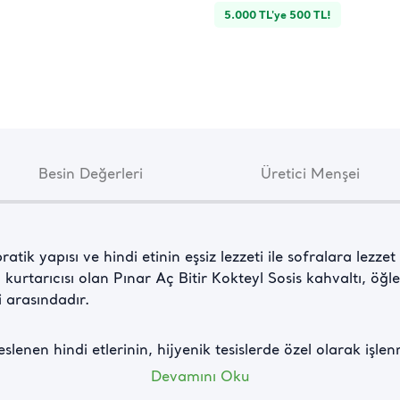
5.000 TL'ye 500 TL!
Besin Değerleri
Üretici Menşei
atik yapısı ve hindi etinin eşsiz lezzeti ile sofralara lezze
urtarıcısı olan Pınar Aç Bitir Kokteyl Sosis kahvaltı, öğle
 arasındadır.
eslenen hindi etlerinin, hijyenik tesislerde özel olarak işle
 bir lezzet harikası.
Devamını Oku