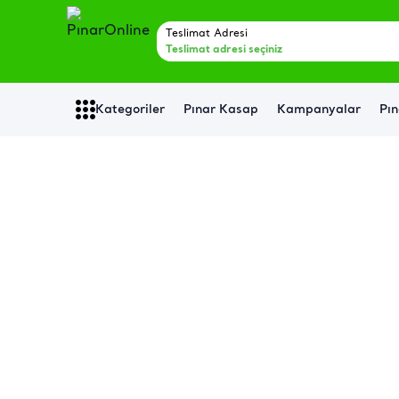
Teslimat Adresi
Teslimat adresi seçiniz
Kategoriler
Pınar Kasap
Kampanyalar
Pın