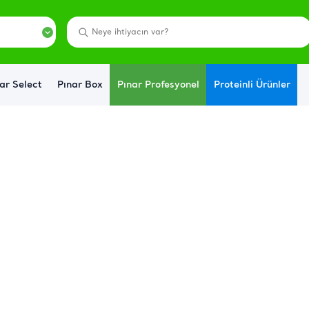
ar Select
Pınar Box
Pınar Profesyonel
Proteinli Ürünler