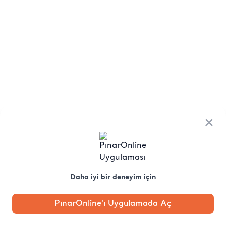
×
Daha iyi bir deneyim için
PınarOnline'ı Uygulamada Aç
Anasayfa
Kategori
Kampanya
Profil
Pobo'ya
Sor