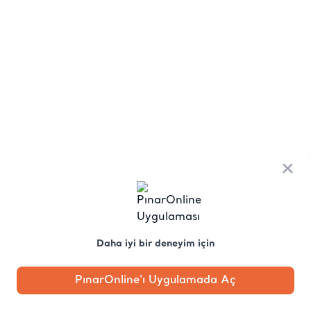
×
Daha iyi bir deneyim için
PınarOnline'ı Uygulamada Aç
Anasayfa
Kategori
Kampanya
Profil
Pobo'ya
Sor