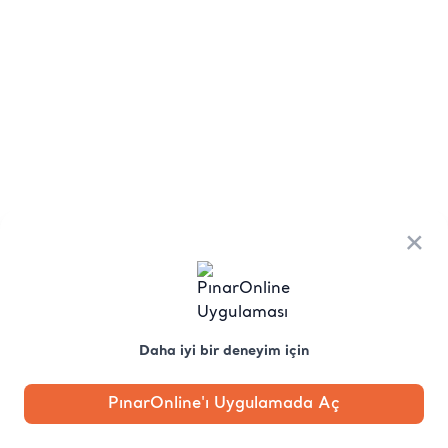
×
Daha iyi bir deneyim için
PınarOnline'ı Uygulamada Aç
Anasayfa
Kategori
Kampanya
Profil
Pobo'ya
Sor