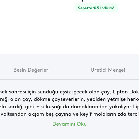
Sepette %5 İndirim!
Besin Değerleri
Üretici Menşei
ek sonrası için sunduğu eşsiz içecek olan çay, Lipton Dök
nığı olan çay, dökme çayseverlerin, yediden yetmişe herk
ızla sardığı gibi eski kuşağı da damaklarından yakalıyor Li
ltısından akşam beş çayına ve keyif molalarınızda tercihle
Devamını Oku