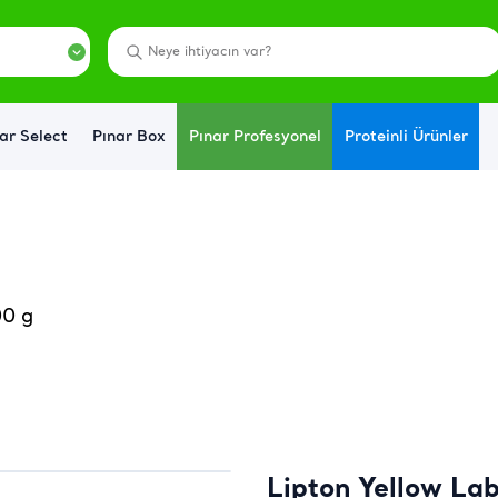
ar Select
Pınar Box
Pınar Profesyonel
Proteinli Ürünler
00 g
Lipton Yellow La