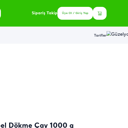
Sipariş Takip
Üye Ol / Giriş Yap
Tarifler
bel Dökme Çay 1000 g