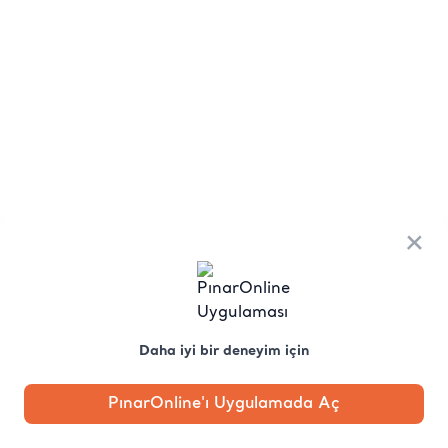
×
Daha iyi bir deneyim için
PınarOnline'ı Uygulamada Aç
Anasayfa
Kategori
Kampanya
Profil
Pobo'ya
Sor