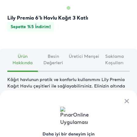
Lily Premia 6'lı Havlu Kağıt 3 Katlı
Sepette %5 İndirim!
Ürün
Besin
Üretici Menşei
Saklama
Hakkında
Değerleri
Koşulları
Kâğıt havlunun pratik ve konforlu kullanımını Lily Premia 
Kağıt Havlu çeşitleri ile sağlayabilirsiniz. Elinizin altında 
sürekli olması için Lily Premia Kağıt Havlu'yu tercih 
ederek, her yerde hijyen sağlayabilirsiniz. Özellikle 
×
×
mutfaklarda sağladığı kolaylık ve hijyenik yapısı nedeniyle 
gıdalar ile güvenle temas ettirebilirsiniz. Evinizde veya 
işyerinizde her an ihtiyaç duyduğunuz her yerde güvenle 
kullanabilirsiniz. Sahip olduğu ISEGA Lab. sertifikası ile 
Devamını Oku
"Sıcak ve Soğuk Gıdalar ile temasa uygunluğu 
Daha iyi bir deneyim için
Daha iyi bir deneyim için