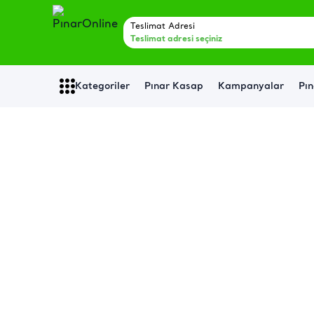
Teslimat Adresi
Teslimat adresi seçiniz
Kategoriler
Pınar Kasap
Kampanyalar
Pın