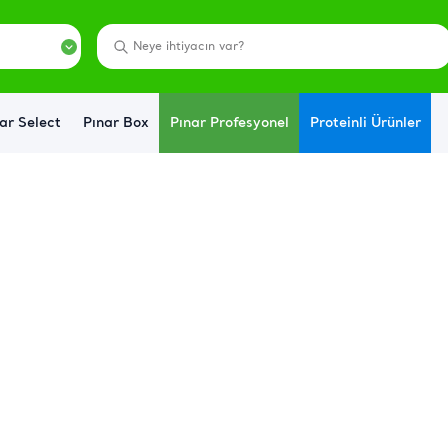
ar Select
Pınar Box
Pınar Profesyonel
Proteinli Ürünler