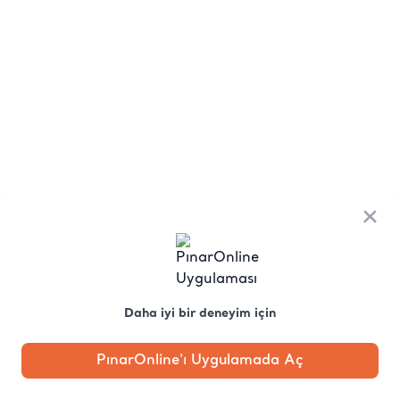
×
Daha iyi bir deneyim için
PınarOnline'ı Uygulamada Aç
Anasayfa
Kategori
Kampanya
Profil
Pobo'ya
Sor