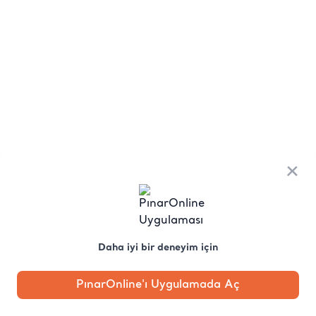
×
Daha iyi bir deneyim için
PınarOnline'ı Uygulamada Aç
Anasayfa
Kategori
Kampanya
Profil
Pobo'ya
Sor