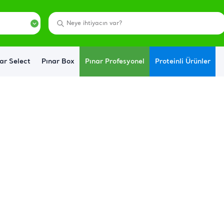
ar Select
Pınar Box
Pınar Profesyonel
Proteinli Ürünler