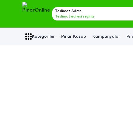
Teslimat Adresi
Teslimat adresi seçiniz
Kategoriler
Pınar Kasap
Kampanyalar
Pın