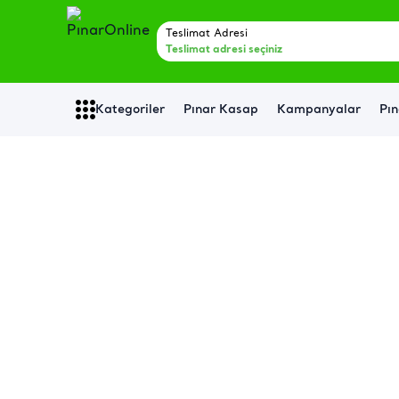
Teslimat Adresi
Teslimat adresi seçiniz
Kategoriler
Pınar Kasap
Kampanyalar
Pın