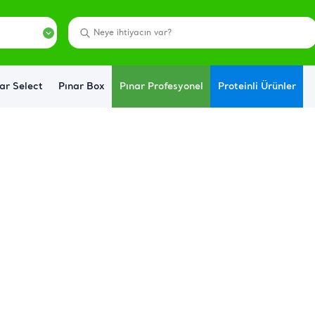
ar Select
Pınar Box
Pınar Profesyonel
Proteinli Ürünler