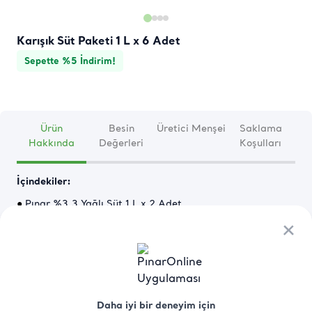
Karışık Süt Paketi 1 L x 6 Adet
Sepette %5 İndirim!
Ürün
Besin
Üretici Menşei
Saklama
Hakkında
Değerleri
Koşulları
İçindekiler:
● 
Pınar %3.3 Yağlı Süt 1 L x 2 Adet
×
×
● 
Pınar Çocuk Devam Sütü 1 L x 2 Adet
● 
Pınar Denge Laktozsuz Süt 1 L x 2 Adet
Devamını Oku
Pınar %3.3 Yağlı Süt 1 L
Daha iyi bir deneyim için
Daha iyi bir deneyim için