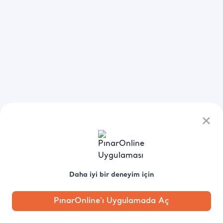
×
Daha iyi bir deneyim için
PınarOnline'ı Uygulamada Aç
Anasayfa
Kategori
Kampanya
Profil
Pobo'ya
Sor