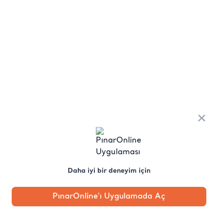
×
Daha iyi bir deneyim için
PınarOnline'ı Uygulamada Aç
Anasayfa
Kategori
Kampanya
Profil
Pobo'ya
Sor