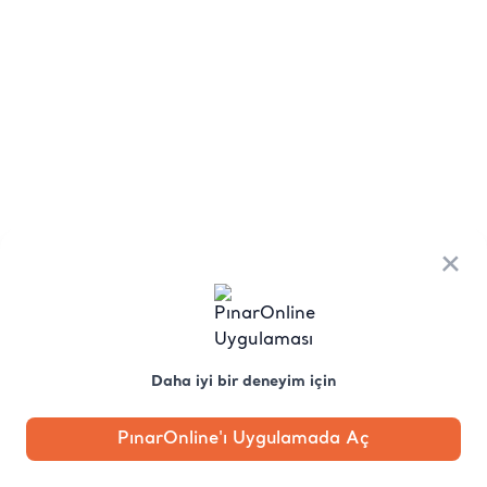
×
Daha iyi bir deneyim için
PınarOnline'ı Uygulamada Aç
Anasayfa
Kategori
Kampanya
Profil
Pobo'ya
Sor