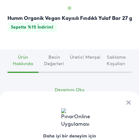
Humm Organik Vegan Kayısılı Fındıklı Yulaf Bar 27 g
Sepette %15 İndirim!
Ürün
Besin
Üretici Menşei
Saklama
Hakkında
Değerleri
Koşulları
Devamını Oku
×
×
Daha iyi bir deneyim için
Daha iyi bir deneyim için