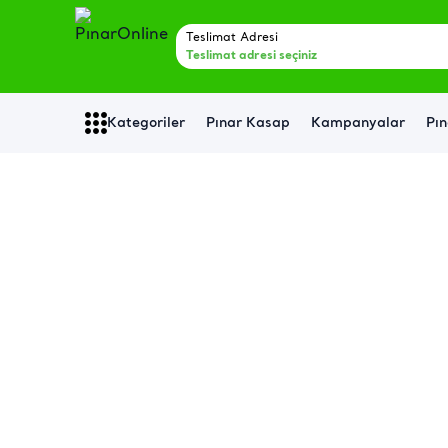
Teslimat Adresi
Teslimat adresi seçiniz
Kategoriler
Pınar Kasap
Kampanyalar
Pın