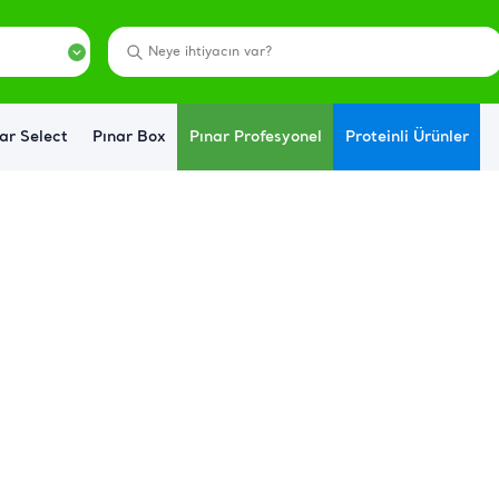
ar Select
Pınar Box
Pınar Profesyonel
Proteinli Ürünler