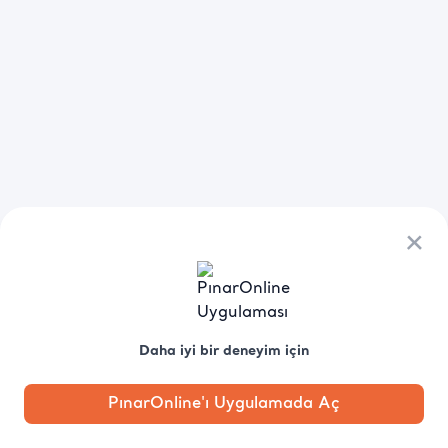
×
Daha iyi bir deneyim için
PınarOnline'ı Uygulamada Aç
Anasayfa
Kategori
Kampanya
Profil
Pobo'ya
Sor