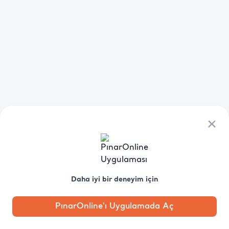
×
Daha iyi bir deneyim için
PınarOnline'ı Uygulamada Aç
Anasayfa
Kategori
Kampanya
Profil
Pobo'ya
Sor