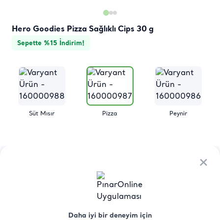
Hero Goodies Pizza Sağlıklı Cips 30 g
Sepette %15 İndirim!
Süt Mısır
Pizza
Peynir
Ürün
Besin
Üretici Menşei
Saklama
×
×
Hakkında
Değerleri
Koşulları
Çocuklar için atıştırmalığın tanımını değiştiriyoruz!
Hero Goodies Karabuğdaylı Nohut Cipsleri, çocukların 
Daha iyi bir deneyim için
Daha iyi bir deneyim için