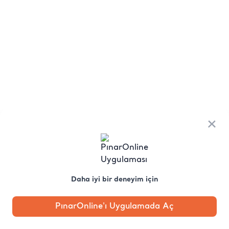
×
Daha iyi bir deneyim için
PınarOnline'ı Uygulamada Aç
Anasayfa
Kategori
Kampanya
Profil
Pobo'ya
Sor