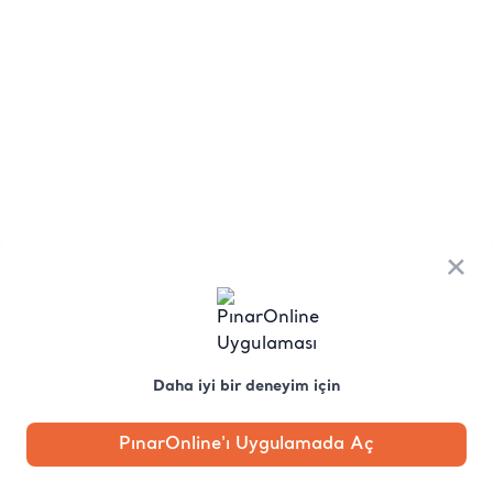
×
Daha iyi bir deneyim için
PınarOnline'ı Uygulamada Aç
Anasayfa
Kategori
Kampanya
Profil
Pobo'ya
Sor