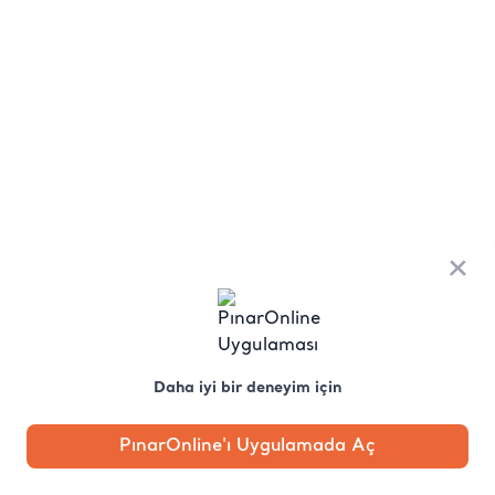
×
Daha iyi bir deneyim için
PınarOnline'ı Uygulamada Aç
Anasayfa
Kategori
Kampanya
Profil
Pobo'ya
Sor