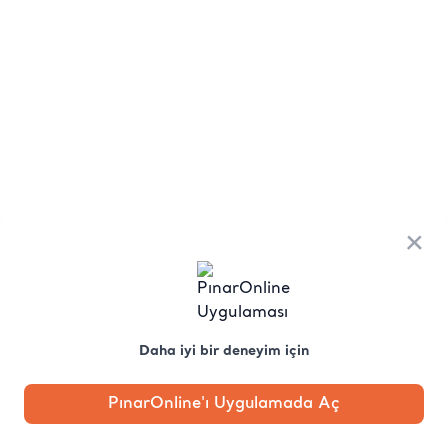
×
Daha iyi bir deneyim için
PınarOnline'ı Uygulamada Aç
Anasayfa
Kategori
Kampanya
Profil
Pobo'ya
Sor