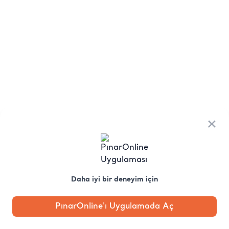
×
Daha iyi bir deneyim için
PınarOnline'ı Uygulamada Aç
Anasayfa
Kategori
Kampanya
Profil
Pobo'ya
Sor