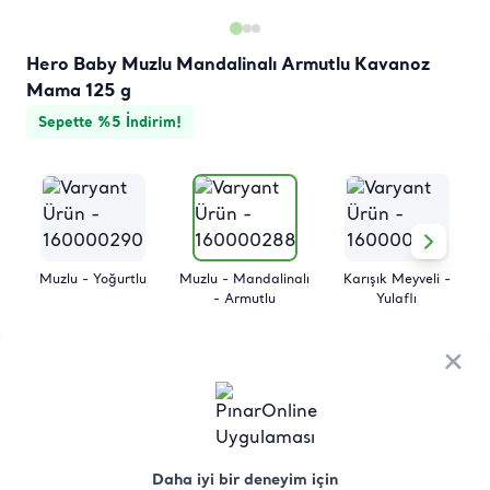
Hero Baby Muzlu Mandalinalı Armutlu Kavanoz
Mama 125 g
Sepette %5 İndirim!
Muzlu - Yoğurtlu
Muzlu - Mandalinalı
Karışık Meyveli -
- Armutlu
Yulaflı
×
×
Ürün
Besin
Üretici Menşei
Saklama
Hakkında
Değerleri
Koşulları
Daha iyi bir deneyim için
Daha iyi bir deneyim için
Hero Baby Muzlu Mandalinalı Armutlu Kavanoz Mama 