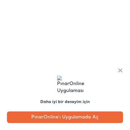
×
Daha iyi bir deneyim için
PınarOnline'ı Uygulamada Aç
Anasayfa
Kategori
Kampanya
Profil
Pobo'ya
Sor