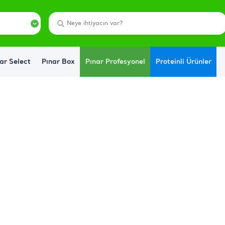
ar Select
Pınar Box
Pınar Profesyonel
Proteinli Ürünler