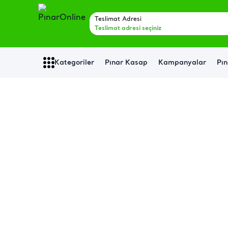
Teslimat Adresi
Teslimat adresi seçiniz
Kategoriler
Pınar Kasap
Kampanyalar
Pın