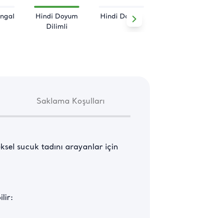
ngal
Hindi Doyum
Hindi Doyum
Şölen
Dilimli
Saklama Koşulları
ksel sucuk tadını arayanlar için 
lir: