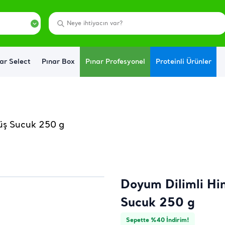
ar Select
Pınar Box
Pınar Profesyonel
Proteinli Ürünler
müş Sucuk 250 g
Doyum Dilimli Hin
Sucuk 250 g
Sepette %40 İndirim!