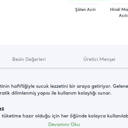
Şölen Acılı
Hindi Ma
Acılı
Besin Değerleri
Üretici Menşei
nin hafifliğiyle sucuk lezzetini bir araya getiriyor. Gelene
ratik dilimlenmiş yapısı ile kullanım kolaylığı sunar.
li
tüketime hazır olduğu için her öğünde kolayca kullanılabi
Devamını Oku
tarak,