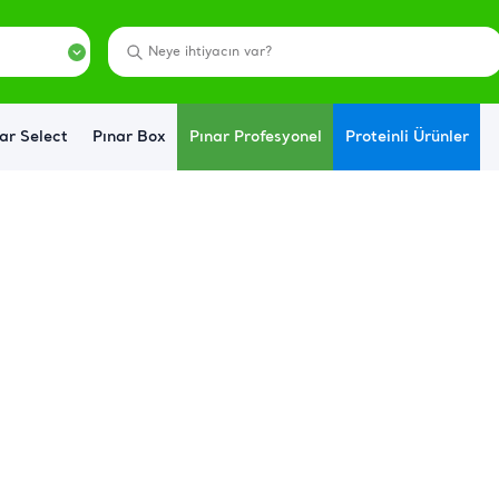
ar Select
Pınar Box
Pınar Profesyonel
Proteinli Ürünler