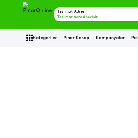
Teslimat Adresi
Teslimat adresi seçiniz
Kategoriler
Pınar Kasap
Kampanyalar
Pın