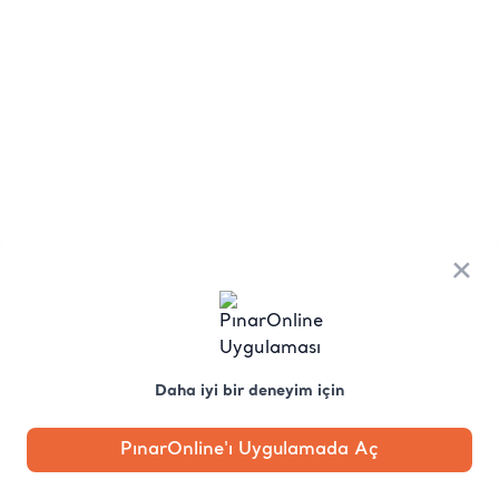
×
Daha iyi bir deneyim için
PınarOnline'ı Uygulamada Aç
Anasayfa
Kategori
Kampanya
Profil
Pobo'ya
Sor