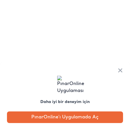
×
Daha iyi bir deneyim için
PınarOnline'ı Uygulamada Aç
Anasayfa
Kategori
Kampanya
Profil
Pobo'ya
Sor