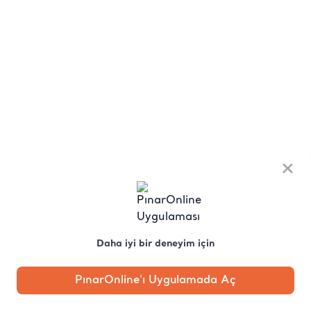
×
Daha iyi bir deneyim için
PınarOnline'ı Uygulamada Aç
Anasayfa
Kategori
Kampanya
Profil
Pobo'ya
Sor