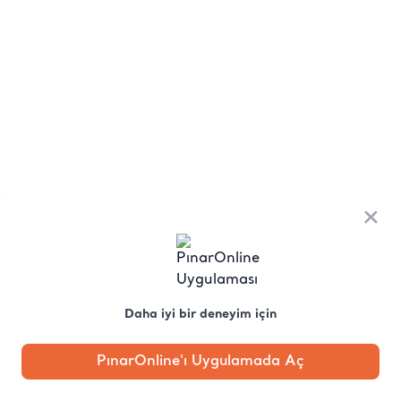
×
Daha iyi bir deneyim için
PınarOnline'ı Uygulamada Aç
Anasayfa
Kategori
Kampanya
Profil
Pobo'ya
Sor