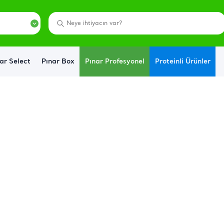
ar Select
Pınar Box
Pınar Profesyonel
Proteinli Ürünler