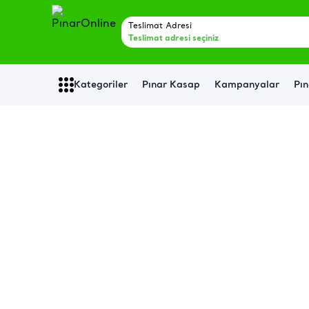
Teslimat Adresi
Teslimat adresi seçiniz
Kategoriler
Pınar Kasap
Kampanyalar
Pın