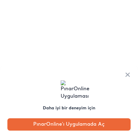
×
Daha iyi bir deneyim için
PınarOnline'ı Uygulamada Aç
Anasayfa
Kategori
Kampanya
Profil
Pobo'ya
Sor