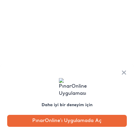
×
Daha iyi bir deneyim için
PınarOnline'ı Uygulamada Aç
Anasayfa
Kategori
Kampanya
Profil
Pobo'ya
Sor