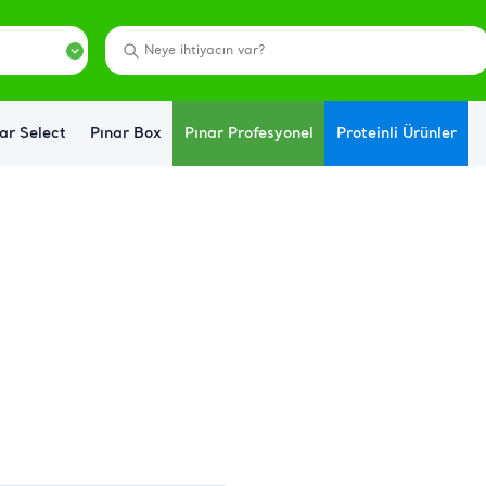
ar Select
Pınar Box
Pınar Profesyonel
Proteinli Ürünler