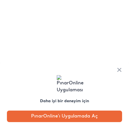
×
Daha iyi bir deneyim için
PınarOnline'ı Uygulamada Aç
Anasayfa
Kategori
Kampanya
Profil
Pobo'ya
Sor